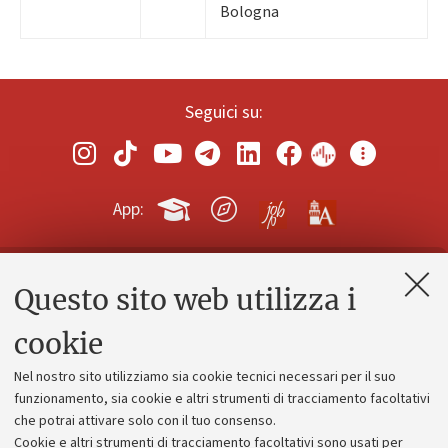
Bologna
Seguici su:
App:
Questo sito web utilizza i
Contatti e PEC
Uffici dell'amministrazione generale
cookie
Lavora con noi
Nel nostro sito utilizziamo sia cookie tecnici necessari per il suo
Alumni community
funzionamento, sia cookie e altri strumenti di tracciamento facoltativi
che potrai attivare solo con il tuo consenso.
Piano strategico
Cookie e altri strumenti di tracciamento facoltativi sono usati per