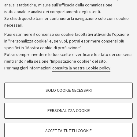
Bilanci
analisi statistiche, misure sull'efficacia della comunicazione
istituzionale e analisi dei comportamenti degli utenti.
Donazioni e 5x1000
Se chiudi questo banner continuerai la navigazione solo con i cookie
Merchandising - UniboStore
necessari.
Bandi, gare e concorsi
Puoi esprimere il consenso sui cookie facoltativi attivando l'opzione
in "Personalizza cookie" e, se vuoi, potrai esprimere consensi più
Albo online
specifici in "Mostra cookie di profilazione".
Amministrazione trasparente
Potrai sempre rivedere le tue scelte e verificare lo stato dei consensi
rientrando nella sezione "Impostazione cookie" del sito.
Atti di notifica
Per maggiori informazioni
consulta la nostra Cookie policy
.
Informazioni sul sito e accessibilità
Dichiarazione di accessibilità
COOKIE DI PROFILAZIONE - FACOLTATIVI
SOLO COOKIE NECESSARI
Privacy e note legali
Si tratta di cookie utilizzati per analizzare le caratteristiche della navigazione
degli utenti, creare profili in base al loro comportamento sul sito, per analisi
Impostazioni Cookie
di marketing.
PERSONALIZZA COOKIE
Mostra cookie di profilazione
©Copyright 2026 - ALMA MATER STUDIORUM - Università di
Google/Youtube Video
COOKIE TECNICI - NECESSARI
Bologna - Via Zamboni,
33 - 40126
Bologna - PI:
01131710376
ACCETTA TUTTI I COOKIE
Facebook