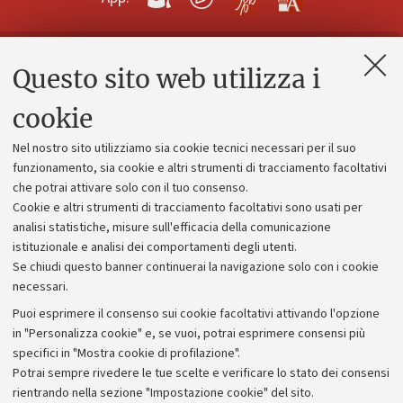
Questo sito web utilizza i
Contatti e PEC
Uffici dell'amministrazione generale
cookie
Lavora con noi
Nel nostro sito utilizziamo sia cookie tecnici necessari per il suo
Alumni community
funzionamento, sia cookie e altri strumenti di tracciamento facoltativi
che potrai attivare solo con il tuo consenso.
Piano strategico
Cookie e altri strumenti di tracciamento facoltativi sono usati per
Bilanci
analisi statistiche, misure sull'efficacia della comunicazione
istituzionale e analisi dei comportamenti degli utenti.
Donazioni e 5x1000
Se chiudi questo banner continuerai la navigazione solo con i cookie
Merchandising - UniboStore
necessari.
Bandi, gare e concorsi
Puoi esprimere il consenso sui cookie facoltativi attivando l'opzione
in "Personalizza cookie" e, se vuoi, potrai esprimere consensi più
Albo online
specifici in "Mostra cookie di profilazione".
Amministrazione trasparente
Potrai sempre rivedere le tue scelte e verificare lo stato dei consensi
rientrando nella sezione "Impostazione cookie" del sito.
Atti di notifica