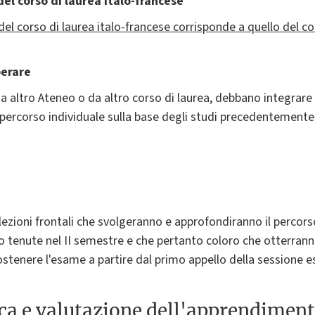
el corso di laurea italo-francese
del corso di laurea italo-francese corrisponde a quello del c
perare
a altro Ateneo o da altro corso di laurea, debbano integrare
ercorso individuale sulla base degli studi precedentemente 
n lezioni frontali che svolgeranno e approfondiranno il percor
nno tenute nel II semestre e che pertanto coloro che otterran
stenere l'esame a partire dal primo appello della sessione es
ica e valutazione dell'apprendimen