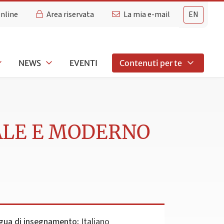
Online
Area riservata
La mia e-mail
EN
NEWS
EVENTI
Contenuti per te
VALE E MODERNO
gua di insegnamento:
Italiano