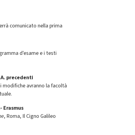
 verrà comunicato nella prima
rogramma d'esame e i testi
.A. precedenti
di modifiche avranno la facoltà
tuale.
s- Erasmus
ne
, Roma, Il Cigno Galileo