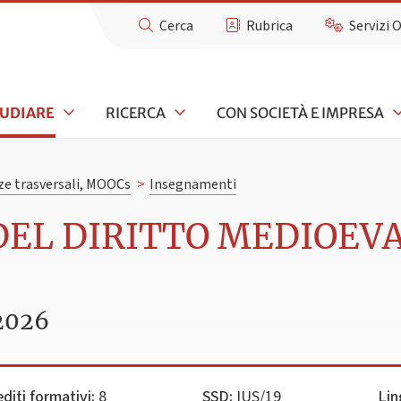
Cerca
Rubrica
Servizi 
TUDIARE
RICERCA
CON SOCIETÀ E IMPRESA
e trasversali, MOOCs
>
Insegnamenti
 DEL DIRITTO MEDIOE
2026
editi formativi:
8
SSD:
IUS/19
Lin