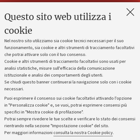
Questo sito web utilizza i
Contatti e PEC
Uffici dell'amministrazione generale
cookie
Lavora con noi
Nel nostro sito utilizziamo sia cookie tecnici necessari per il suo
Alumni community
funzionamento, sia cookie e altri strumenti di tracciamento facoltativi
che potrai attivare solo con il tuo consenso.
Piano strategico
Cookie e altri strumenti di tracciamento facoltativi sono usati per
Bilanci
analisi statistiche, misure sull'efficacia della comunicazione
istituzionale e analisi dei comportamenti degli utenti.
Donazioni e 5x1000
Se chiudi questo banner continuerai la navigazione solo con i cookie
Merchandising - UniboStore
necessari.
Bandi, gare e concorsi
Puoi esprimere il consenso sui cookie facoltativi attivando l'opzione
in "Personalizza cookie" e, se vuoi, potrai esprimere consensi più
Albo online
specifici in "Mostra cookie di profilazione".
Amministrazione trasparente
Potrai sempre rivedere le tue scelte e verificare lo stato dei consensi
rientrando nella sezione "Impostazione cookie" del sito.
Atti di notifica
Per maggiori informazioni
consulta la nostra Cookie policy
.
Informazioni sul sito e accessibilità