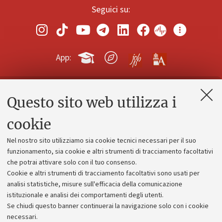
Seguici su:
App:
Questo sito web utilizza i
Contatti e PEC
Uffici dell'amministrazione generale
cookie
Lavora con noi
Nel nostro sito utilizziamo sia cookie tecnici necessari per il suo
Alumni community
funzionamento, sia cookie e altri strumenti di tracciamento facoltativi
che potrai attivare solo con il tuo consenso.
Piano strategico
Cookie e altri strumenti di tracciamento facoltativi sono usati per
Bilanci
analisi statistiche, misure sull'efficacia della comunicazione
istituzionale e analisi dei comportamenti degli utenti.
Donazioni e 5x1000
Se chiudi questo banner continuerai la navigazione solo con i cookie
Merchandising - UniboStore
necessari.