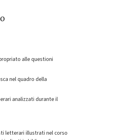
to
ropriato alle questioni
esca nel quadro della
rari analizzati durante il
i letterari illustrati nel corso