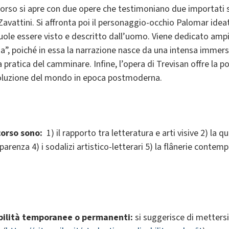
corso si apre con due opere che testimoniano due importati sod
attini. Si affronta poi il personaggio-occhio Palomar ideato
ole essere visto e descritto dall’uomo. Viene dedicato ampio 
ana”, poiché in essa la narrazione nasce da una intensa immer
pratica del camminare. Infine, l’opera di Trevisan offre la pos
soluzione del mondo in epoca postmoderna.
corso sono:
1) il rapporto tra letteratura e arti visive 2) la 
parenza 4) i sodalizi artistico-letterari 5) la flânerie contemp
abilità temporanee o permanenti:
si suggerisce di mettersi