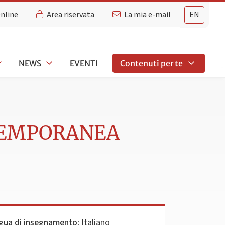
Online
Area riservata
La mia e-mail
EN
NEWS
EVENTI
Contenuti per te
TEMPORANEA
gua di insegnamento:
Italiano