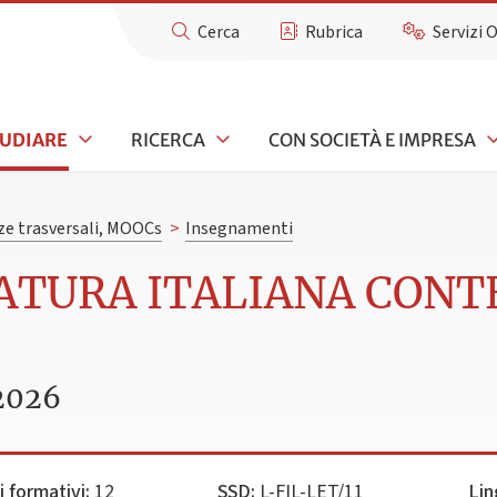
Cerca
Rubrica
Servizi 
TUDIARE
RICERCA
CON SOCIETÀ E IMPRESA
e trasversali, MOOCs
>
Insegnamenti
RATURA ITALIANA CON
2026
i formativi:
12
SSD:
L-FIL-LET/11
Lin