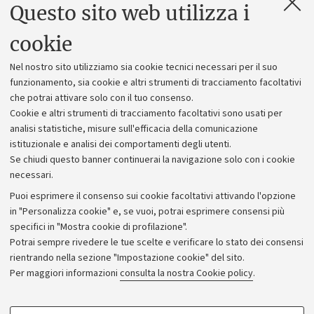
Questo sito web utilizza i
Contatti e PEC
Uffici dell'amministrazione generale
cookie
Lavora con noi
Nel nostro sito utilizziamo sia cookie tecnici necessari per il suo
Alumni community
funzionamento, sia cookie e altri strumenti di tracciamento facoltativi
che potrai attivare solo con il tuo consenso.
Piano strategico
Cookie e altri strumenti di tracciamento facoltativi sono usati per
Bilanci
analisi statistiche, misure sull'efficacia della comunicazione
istituzionale e analisi dei comportamenti degli utenti.
Donazioni e 5x1000
Se chiudi questo banner continuerai la navigazione solo con i cookie
Merchandising - UniboStore
necessari.
Bandi, gare e concorsi
Puoi esprimere il consenso sui cookie facoltativi attivando l'opzione
in "Personalizza cookie" e, se vuoi, potrai esprimere consensi più
Albo online
specifici in "Mostra cookie di profilazione".
Amministrazione trasparente
Potrai sempre rivedere le tue scelte e verificare lo stato dei consensi
rientrando nella sezione "Impostazione cookie" del sito.
Atti di notifica
Per maggiori informazioni
consulta la nostra Cookie policy
.
Informazioni sul sito e accessibilità
Dichiarazione di accessibilità
COOKIE DI PROFILAZIONE - FACOLTATIVI