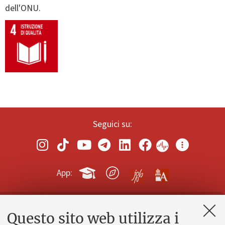
dell'ONU.
Seguici su:
App:
Questo sito web utilizza i
Contatti e PEC