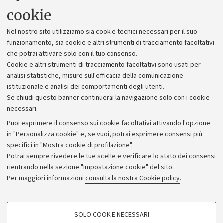
Uffici dell'amministrazione generale
cookie
Lavora con noi
Nel nostro sito utilizziamo sia cookie tecnici necessari per il suo
Alumni community
funzionamento, sia cookie e altri strumenti di tracciamento facoltativi
che potrai attivare solo con il tuo consenso.
Piano strategico
Cookie e altri strumenti di tracciamento facoltativi sono usati per
Bilanci
analisi statistiche, misure sull'efficacia della comunicazione
istituzionale e analisi dei comportamenti degli utenti.
Donazioni e 5x1000
Se chiudi questo banner continuerai la navigazione solo con i cookie
Merchandising - UniboStore
necessari.
Bandi, gare e concorsi
Puoi esprimere il consenso sui cookie facoltativi attivando l'opzione
in "Personalizza cookie" e, se vuoi, potrai esprimere consensi più
Albo online
specifici in "Mostra cookie di profilazione".
Amministrazione trasparente
Potrai sempre rivedere le tue scelte e verificare lo stato dei consensi
rientrando nella sezione "Impostazione cookie" del sito.
Atti di notifica
Per maggiori informazioni
consulta la nostra Cookie policy
.
Informazioni sul sito e accessibilità
Dichiarazione di accessibilità
COOKIE DI PROFILAZIONE - FACOLTATIVI
SOLO COOKIE NECESSARI
Privacy e note legali
Si tratta di cookie utilizzati per analizzare le caratteristiche della navigazione