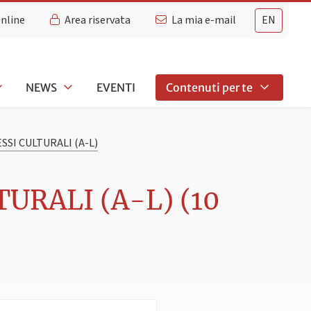
Online
Area riservata
La mia e-mail
EN
NEWS
EVENTI
Contenuti per te
SSI CULTURALI (A-L)
URALI (A-L) (10