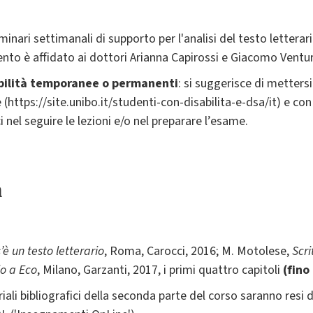
nari settimanali di supporto per l'analisi del testo letterari
mento è affidato ai dottori Arianna Capirossi e Giacomo Ventu
abilità temporanee o permanenti
: si suggerisce di metters
 (https://site.unibo.it/studenti-con-disabilita-e-dsa/it) e con
i nel seguire le lezioni e/o nel preparare l’esame.
a
’è un testo letterario
, Roma, Carocci, 2016; M. Motolese,
Scri
io a Eco
, Milano, Garzanti, 2017, i primi quattro capitoli
(fino
riali bibliografici della seconda parte del corso saranno resi d