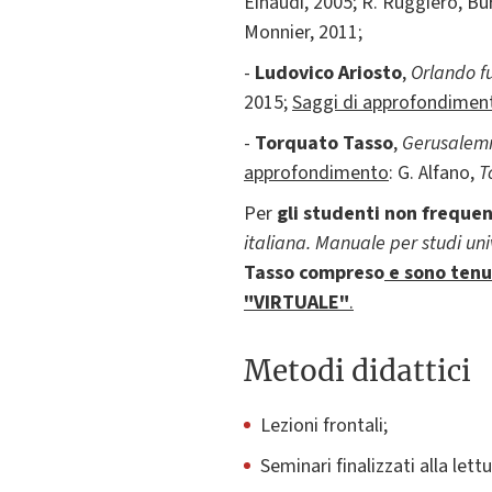
Einaudi, 2005; R. Ruggiero, Bu
Monnier, 2011;
-
Ludovico Ariosto
,
Orlando f
2015;
Saggi di approfondimen
-
Torquato Tasso
,
Gerusalem
approfondimento
: G. Alfano,
T
Per
gli studenti non freque
italiana. Manuale per studi uni
Tasso compreso
e sono tenut
"VIRTUALE"
.
Metodi didattici
Lezioni frontali;
Seminari finalizzati alla lett