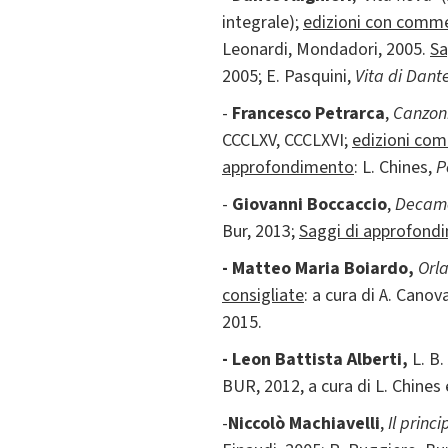
integrale);
edizioni con comme
Leonardi, Mondadori, 2005.
Sa
2005; E. Pasquini,
Vita di Dante
-
Francesco Petrarca
,
Canzon
CCCLXV, CCCLXVI;
edizioni com
approfondimento
: L. Chines,
P
-
Giovanni Boccaccio
,
Decam
Bur, 2013;
Saggi di approfond
- Matteo Maria Boiardo,
Orl
consigliate
: a cura di A. Cano
2015.
-
Leon Battista Alberti,
L. B.
BUR, 2012, a cura di L. Chines 
-
Niccolò Machiavelli
,
Il princi