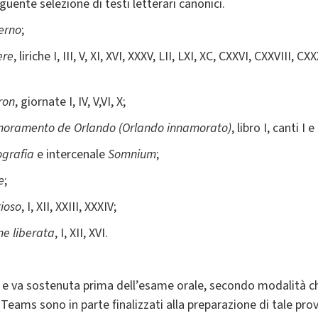
uente selezione di testi letterari canonici.
ferno
;
ere
, liriche I, III, V, XI, XVI, XXXV, LII, LXI, XC, CXXVI, CXXVIII, C
ron
, giornate I, IV, V,VI, X;
moramento de Orlando (Orlando innamorato)
, libro I, canti I e 
ografia
e intercenale
Somnium
;
e
;
rioso
, I, XII, XXIII, XXXIV;
e liberat
a
, I, XII, XVI.
a e va sostenuta prima dell’esame orale, secondo modalità ch
 Teams sono in parte finalizzati alla preparazione di tale prov