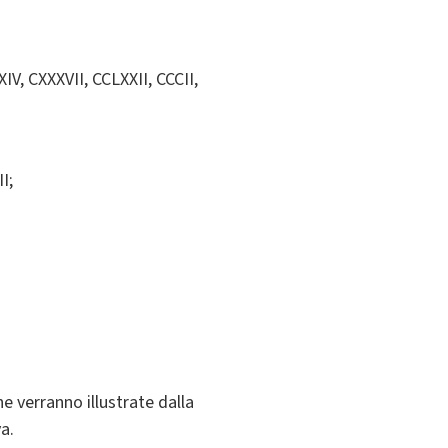
XXXIV, CXXXVII, CCLXXII, CCCII,
II;
e verranno illustrate dalla
a.