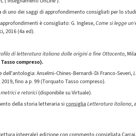
L ('Insegnamenti OnLine').
ra di uno dei saggi di approfondimento consigliati per lo studi
d approfondimenti è consigliato: G. Inglese,
Come si legge un'e
i, 2016 (4a ed).
ofilo di letteratura italiana dalle origini a fine Ottocento
, Mi
o Tasso compreso).
e dell'antologia: Anselmi-Chines-Bernardi-Di Franco-Severi,
L
, 2019, fino a p. 99 (Torquato Tasso compreso).
metrici e retorici
(disponibile su Virtuale).
to della storia letteraria si
consiglia
Letteratura italiana
, 
lettura integrale)
edizione con commento consigliata Carrai, 