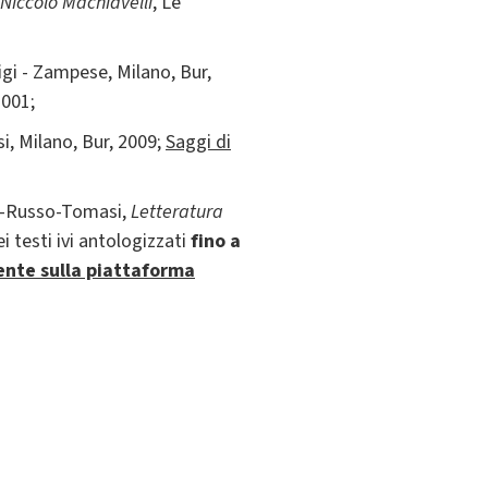
Niccolò Machiavelli
, Le
Bigi - Zampese, Milano, Bur,
2001;
si, Milano, Bur, 2009;
Saggi di
lia-Russo-Tomasi,
Letteratura
i testi ivi antologizzati
fino a
ente sulla piattaforma