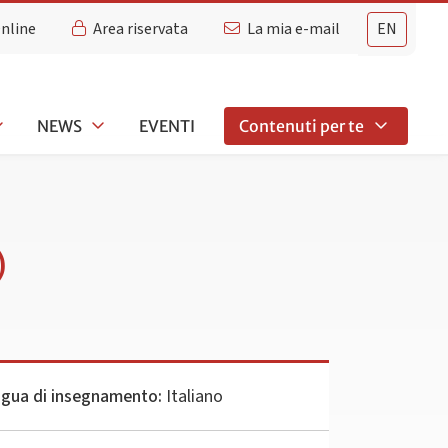
Online
Area riservata
La mia e-mail
EN
NEWS
EVENTI
Contenuti per te
)
ngua di insegnamento:
Italiano