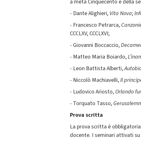
a metà Cinquecento e della seg
- Dante Alighieri,
Vita Nova
;
In
- Francesco Petrarca,
Canzoni
CCCLXV, CCCLXVI;
- Giovanni Boccaccio,
Decame
- Matteo Maria Boiardo,
L
’
ina
- Leon Battista Alberti,
Autobi
- Niccolò Machiavelli,
Il princip
- Ludovico Ariosto,
Orlando fu
- Torquato Tasso,
Gerusalemm
Prova scritta
La prova scritta è obbligatori
docente. I seminari attivati su