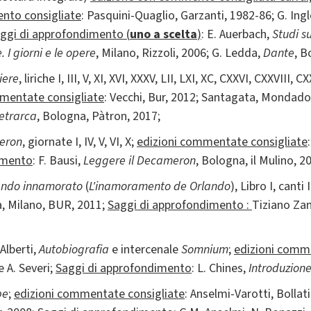
nto consigliate
: Pasquini-Quaglio, Garzanti, 1982-86; G. Ingl
ggi di approfondimento (
uno a scelta
)
: E. Auerbach,
Studi s
. I giorni e le opere
, Milano, Rizzoli, 2006; G. Ledda,
Dante
, B
iere
, liriche I, III, V, XI, XVI, XXXV, LII, LXI, XC, CXXVI, CXXVIII,
mentate consigliate
: Vecchi, Bur, 2012; Santagata, Mondador
etrarca
, Bologna, Pàtron, 2017;
eron
, giornate I, IV, V, VI, X;
edizioni commentate consigliate
imento
: F. Bausi,
Leggere il Decameron
, Bologna, il Mulino, 2
ando innamorato
(
L'inamoramento de Orlando
), Libro I, canti I
va, Milano, BUR, 2011;
Saggi di
approfondimento :
Tiziano Za
 Alberti,
Autobiografia
e
intercenale
Somnium
;
edizioni comm
e A. Severi;
Saggi di approfondimento
: L. Chines,
Introduzion
pe
;
edizioni commentate consigliate
: Anselmi-Varotti, Bollati