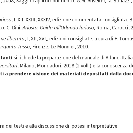
r, 2008;
Saggi di approfondimento
: G.M. Anselmi, N. Bonazzi,
urioso
, I, XII, XXIII, XXXIV;
edizione commentata consigliata
: 
to
: C. Dini,
Ariosto. Guida all
’
Orlando furioso
, Roma, Carocci, 
me liberata
, I, XII, XVI,;
edizioni consigliate
: a cura di F. Toma
orquato Tasso
, Firenze, Le Monnier, 2010.
ntanti
si richiede la preparazione del manuale di Alfano-Ita
versitari
, Milano, Mondadori, 2018 (2 voll.) e la conoscenza de
i a prendere visione dei materiali depositati dalla doc
ura dei testi e alla discussione di ipotesi interpretative