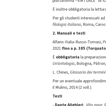
piattaforma
“
VIRTUALE” di IO
È inoltre obbligatoria la lettu
Per gli studenti interessati a
filologia italiana
, Roma, Carocc
2. Manuali e testi
Alfano-Italia-Russo-Tomasi,
Pr
2021
fino a p. 385 (Torquat
È
obbligatoria
la preparazion
Un
’
antologia
, Bologna, Pàtron
L. Chines,
Glossario dei termini 
Per un eventuale approfondimen
il Mulino, 2014 (2 voll.).
Testi
-
Dante Alighieri
,
Vita nova
(