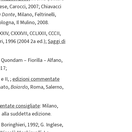
ese, Carocci, 2007; Chiavacci
u Dante
, Milano, Feltrinelli,
ologna, Il Mulino, 2008.
 CXXXIV, CXXXVII, CCLXXII, CCCII,
i, 1996 (2004 2a ed.);
Saggi di
: Quondam – Fiorilla – Alfano,
017;
 e II, ;
edizioni commentate
nato,
Boiardo
, Roma, Salerno,
entate consigliate
: Milano,
e
alla suddetta edizione.
 Boringhieri, 1992; G. Inglese,