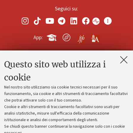
Seguici su:
App:
Questo sito web utilizza i
Contatti e PEC
Uffici dell'amministrazione generale
cookie
Lavora con noi
Nel nostro sito utilizziamo sia cookie tecnici necessari per il suo
Alumni community
funzionamento, sia cookie e altri strumenti di tracciamento facoltativi
che potrai attivare solo con il tuo consenso.
Piano strategico
Cookie e altri strumenti di tracciamento facoltativi sono usati per
Bilanci
analisi statistiche, misure sull'efficacia della comunicazione
istituzionale e analisi dei comportamenti degli utenti.
Donazioni e 5x1000
Se chiudi questo banner continuerai la navigazione solo con i cookie
Merchandising - UniboStore