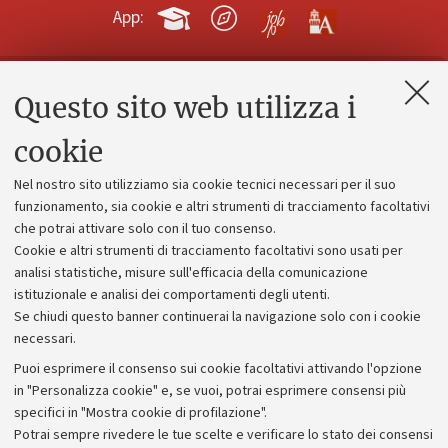
App:
Questo sito web utilizza i
Contatti e PEC
Uffici dell'amministrazione generale
cookie
Lavora con noi
Nel nostro sito utilizziamo sia cookie tecnici necessari per il suo
Alumni community
funzionamento, sia cookie e altri strumenti di tracciamento facoltativi
che potrai attivare solo con il tuo consenso.
Piano strategico
Cookie e altri strumenti di tracciamento facoltativi sono usati per
Bilanci
analisi statistiche, misure sull'efficacia della comunicazione
istituzionale e analisi dei comportamenti degli utenti.
Donazioni e 5x1000
Se chiudi questo banner continuerai la navigazione solo con i cookie
Merchandising - UniboStore
necessari.
Bandi, gare e concorsi
Puoi esprimere il consenso sui cookie facoltativi attivando l'opzione
in "Personalizza cookie" e, se vuoi, potrai esprimere consensi più
Albo online
specifici in "Mostra cookie di profilazione".
Amministrazione trasparente
Potrai sempre rivedere le tue scelte e verificare lo stato dei consensi