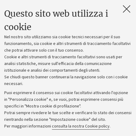
Questo sito web utilizza i
Contatti e PEC
Uffici dell'amministrazione generale
cookie
Lavora con noi
Nel nostro sito utilizziamo sia cookie tecnici necessari per il suo
Alumni community
funzionamento, sia cookie e altri strumenti di tracciamento facoltativi
che potrai attivare solo con il tuo consenso.
Piano strategico
Cookie e altri strumenti di tracciamento facoltativi sono usati per
Bilanci
analisi statistiche, misure sull'efficacia della comunicazione
istituzionale e analisi dei comportamenti degli utenti.
Donazioni e 5x1000
Se chiudi questo banner continuerai la navigazione solo con i cookie
Merchandising - UniboStore
necessari.
Bandi, gare e concorsi
Puoi esprimere il consenso sui cookie facoltativi attivando l'opzione
in "Personalizza cookie" e, se vuoi, potrai esprimere consensi più
Albo online
specifici in "Mostra cookie di profilazione".
Amministrazione trasparente
Potrai sempre rivedere le tue scelte e verificare lo stato dei consensi
rientrando nella sezione "Impostazione cookie" del sito.
Atti di notifica
Per maggiori informazioni
consulta la nostra Cookie policy
.
Informazioni sul sito e accessibilità