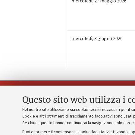
mercoledì
,
27
maggio 2026
mercoledì
,
3
giugno 2026
Questo sito web utilizza i c
Nel nostro sito utilizziamo sia cookie tecnici necessari per il 
Piano strate
Cookie e altri strumenti di tracciamento facoltativi sono usati p
Contatti e PEC
Se chiudi questo banner continuerai la navigazione solo con i 
Bilanci
Uffici dell'amministrazione generale
Puoi esprimere il consenso sui cookie facoltativi attivando l'op