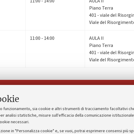
11:00 - 14:00
AULA II
Piano Terra
401 - viale del Risorg
Viale del Risorgiment
11:00 - 14:00
AULA II
Piano Terra
401 - viale del Risorg
Viale del Risorgiment
Seguici su:
ookie
suo funzionamento, sia cookie e altri strumenti di tracciamento facoltativi ch
gico
Bandi, gare e concorsi
er analisi statistiche, misure sull'efficacia della comunicazione istituzional
cookie necessari.
Albo online
zione in "Personalizza cookie" e, se vuoi, potrai esprimere consensi più spec