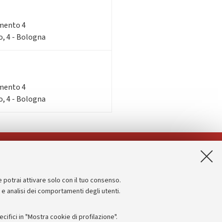
imento 4
o, 4 - Bologna
imento 4
o, 4 - Bologna
App:
e potrai attivare solo con il tuo consenso.
Informazioni sul sito e accessibilità
e e analisi dei comportamenti degli utenti.
Dichiarazione di accessibilità
ifici in "Mostra cookie di profilazione".