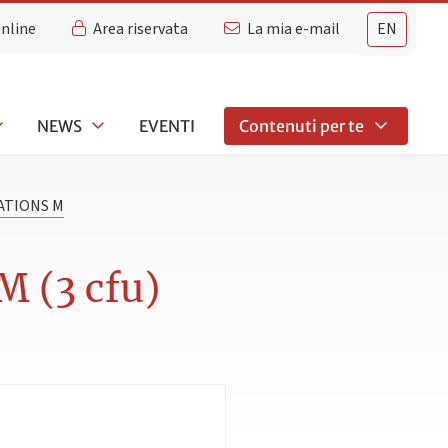
Online
Area riservata
La mia e-mail
EN
NEWS
EVENTI
Contenuti per te
ATIONS M
 (3 cfu)