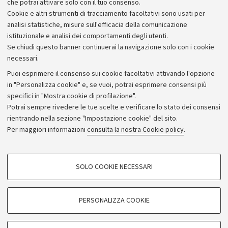
che potrai attivare solo con il tuo consenso.
Piano strategico
Cookie e altri strumenti di tracciamento facoltativi sono usati per
Bilanci
analisi statistiche, misure sull'efficacia della comunicazione
istituzionale e analisi dei comportamenti degli utenti.
Donazioni e 5x1000
Se chiudi questo banner continuerai la navigazione solo con i cookie
Merchandising - UniboStore
necessari.
Bandi, gare e concorsi
Puoi esprimere il consenso sui cookie facoltativi attivando l'opzione
in "Personalizza cookie" e, se vuoi, potrai esprimere consensi più
Albo online
specifici in "Mostra cookie di profilazione".
Amministrazione trasparente
Potrai sempre rivedere le tue scelte e verificare lo stato dei consensi
rientrando nella sezione "Impostazione cookie" del sito.
Atti di notifica
Per maggiori informazioni
consulta la nostra Cookie policy
.
Informazioni sul sito e accessibilità
Dichiarazione di accessibilità
COOKIE DI PROFILAZIONE - FACOLTATIVI
SOLO COOKIE NECESSARI
Privacy e note legali
Si tratta di cookie utilizzati per analizzare le caratteristiche della navigazione
degli utenti, creare profili in base al loro comportamento sul sito, per analisi
Impostazioni Cookie
di marketing.
PERSONALIZZA COOKIE
Mostra cookie di profilazione
©Copyright 2026 - ALMA MATER STUDIORUM - Università di
Google/Youtube Video