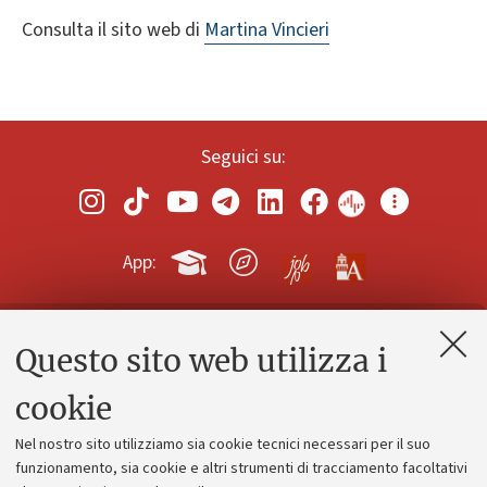
Consulta il sito web di
Martina Vincieri
Seguici su:
App:
Questo sito web utilizza i
Contatti e PEC
Uffici dell'amministrazione generale
cookie
Lavora con noi
Nel nostro sito utilizziamo sia cookie tecnici necessari per il suo
Alumni community
funzionamento, sia cookie e altri strumenti di tracciamento facoltativi