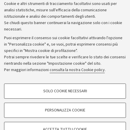
Cookie e altri strumenti di tracciamento facoltativi sono usati per
Bilanci
analisi statistiche, misure sull'efficacia della comunicazione
istituzionale e analisi dei comportamenti degli utenti.
Donazioni e 5x1000
Se chiudi questo banner continuerai la navigazione solo con i cookie
Merchandising - UniboStore
necessari.
Bandi, gare e concorsi
Puoi esprimere il consenso sui cookie facoltativi attivando l'opzione
in "Personalizza cookie" e, se vuoi, potrai esprimere consensi più
Albo online
specifici in "Mostra cookie di profilazione".
Amministrazione trasparente
Potrai sempre rivedere le tue scelte e verificare lo stato dei consensi
rientrando nella sezione "Impostazione cookie" del sito.
Atti di notifica
Per maggiori informazioni
consulta la nostra Cookie policy
.
Informazioni sul sito e accessibilità
Dichiarazione di accessibilità
COOKIE DI PROFILAZIONE - FACOLTATIVI
SOLO COOKIE NECESSARI
Privacy e note legali
Si tratta di cookie utilizzati per analizzare le caratteristiche della navigazione
degli utenti, creare profili in base al loro comportamento sul sito, per analisi
Impostazioni Cookie
di marketing.
PERSONALIZZA COOKIE
Mostra cookie di profilazione
©Copyright 2026 - ALMA MATER STUDIORUM - Università di
Google/Youtube Video
COOKIE TECNICI - NECESSARI
Bologna - Via Zamboni,
33 - 40126
Bologna - PI:
01131710376
ACCETTA TUTTI I COOKIE