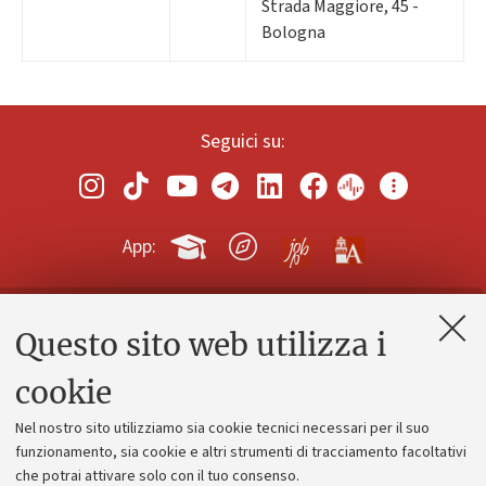
Strada Maggiore, 45 -
Bologna
Seguici su:
App:
Questo sito web utilizza i
Contatti e PEC
Uffici dell'amministrazione generale
cookie
Lavora con noi
Nel nostro sito utilizziamo sia cookie tecnici necessari per il suo
Alumni community
funzionamento, sia cookie e altri strumenti di tracciamento facoltativi
che potrai attivare solo con il tuo consenso.
Piano strategico