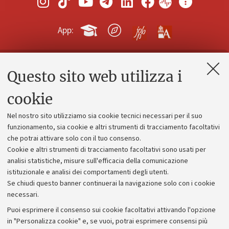
App:
Questo sito web utilizza i
Contatti e PEC
Uffici dell'amministrazione generale
cookie
Lavora con noi
Nel nostro sito utilizziamo sia cookie tecnici necessari per il suo
Alumni community
funzionamento, sia cookie e altri strumenti di tracciamento facoltativi
che potrai attivare solo con il tuo consenso.
Piano strategico
Cookie e altri strumenti di tracciamento facoltativi sono usati per
Bilanci
analisi statistiche, misure sull'efficacia della comunicazione
istituzionale e analisi dei comportamenti degli utenti.
Donazioni e 5x1000
Se chiudi questo banner continuerai la navigazione solo con i cookie
Merchandising - UniboStore
necessari.
Bandi, gare e concorsi
Puoi esprimere il consenso sui cookie facoltativi attivando l'opzione
in "Personalizza cookie" e, se vuoi, potrai esprimere consensi più
Albo online