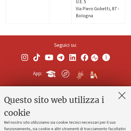
U.E. 5
Via Piero Gobetti, 87 -
Bologna
Seguici su:
App:
Questo sito web utilizza i
Contatti e PEC
Uffici dell'amministrazione generale
cookie
Lavora con noi
Nel nostro sito utilizziamo sia cookie tecnici necessari per il suo
Alumni community
funzionamento, sia cookie e altri strumenti di tracciamento facoltativi