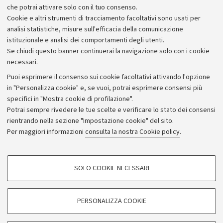
che potrai attivare solo con il tuo consenso.
Piano strategico
Cookie e altri strumenti di tracciamento facoltativi sono usati per
Bilanci
analisi statistiche, misure sull'efficacia della comunicazione
istituzionale e analisi dei comportamenti degli utenti.
Donazioni e 5x1000
Se chiudi questo banner continuerai la navigazione solo con i cookie
Merchandising - UniboStore
necessari.
Bandi, gare e concorsi
Puoi esprimere il consenso sui cookie facoltativi attivando l'opzione
in "Personalizza cookie" e, se vuoi, potrai esprimere consensi più
Albo online
specifici in "Mostra cookie di profilazione".
Amministrazione trasparente
Potrai sempre rivedere le tue scelte e verificare lo stato dei consensi
rientrando nella sezione "Impostazione cookie" del sito.
Atti di notifica
Per maggiori informazioni
consulta la nostra Cookie policy
.
Informazioni sul sito e accessibilità
Dichiarazione di accessibilità
COOKIE DI PROFILAZIONE - FACOLTATIVI
SOLO COOKIE NECESSARI
Privacy e note legali
Si tratta di cookie utilizzati per analizzare le caratteristiche della navigazione
degli utenti, creare profili in base al loro comportamento sul sito, per analisi
Impostazioni Cookie
di marketing.
PERSONALIZZA COOKIE
Mostra cookie di profilazione
©Copyright 2026 - ALMA MATER STUDIORUM - Università di