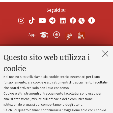
Seguici su:
App:
Questo sito web utilizza i
Contatti e PEC
Uffici dell'amministrazione generale
cookie
Lavora con noi
Nel nostro sito utilizziamo sia cookie tecnici necessari per il suo
Alumni community
funzionamento, sia cookie e altri strumenti di tracciamento facoltativi
che potrai attivare solo con il tuo consenso.
Piano strategico
Cookie e altri strumenti di tracciamento facoltativi sono usati per
Bilanci
analisi statistiche, misure sull'efficacia della comunicazione
istituzionale e analisi dei comportamenti degli utenti.
Donazioni e 5x1000
Se chiudi questo banner continuerai la navigazione solo con i cookie