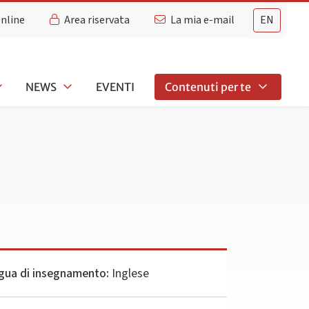
Online
Area riservata
La mia e-mail
EN
NEWS
EVENTI
Contenuti per te
gua di insegnamento:
Inglese