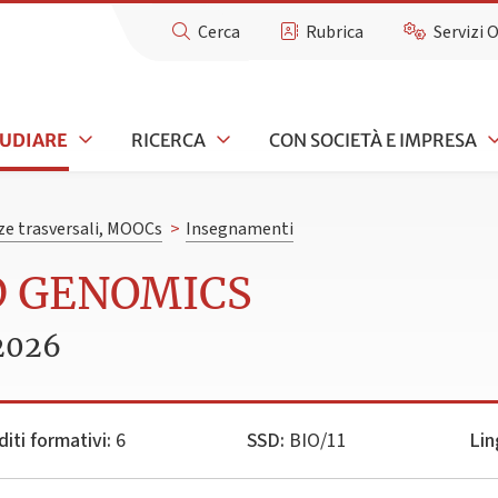
Cerca
Rubrica
Servizi 
TUDIARE
RICERCA
CON SOCIETÀ E IMPRESA
e trasversali, MOOCs
>
Insegnamenti
D GENOMICS
2026
diti formativi:
6
SSD:
BIO/11
Lin