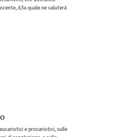
cente, il/la quale ne valuterà
to
cariotici e procariotici, sulle