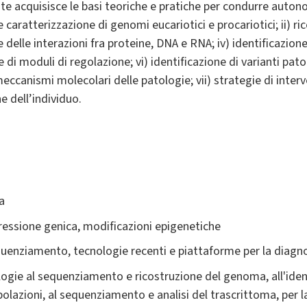
ente acquisisce le basi teoriche e pratiche per condurre aut
 e caratterizzazione di genomi eucariotici e procariotici; ii) ri
ne delle interazioni fra proteine, DNA e RNA; iv) identificazion
e di moduli di regolazione; vi) identificazione di varianti pat
meccanismi molecolari delle patologie; vii) strategie di inter
e dell’individuo.
a
ressione genica, modificazioni epigenetiche
quenziamento, tecnologie recenti e piattaforme per la diagno
logie al sequenziamento e ricostruzione del genoma, all'identi
polazioni, al sequenziamento e analisi del trascrittoma, per 