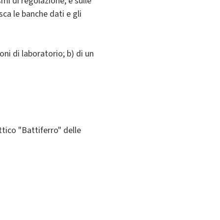
mi di regolazione, e sulle
ca le banche dati e gli
ni di laboratorio; b) di un
tico "Battiferro" delle