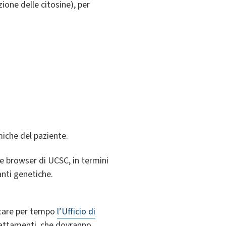
ione delle citosine), per
miche del paziente.
e browser di UCSC, in termini
ianti genetiche.
ttare per tempo
l’Ufficio di
adattamenti, che dovranno