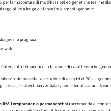
 per la mappatura di modificazioni epigenetiche (es. metilaz
oni regolative a lunga distanza fra elementi genomici.
 diagnosi e prognosi
me-wide
 l'intervento terapeutico in funzione di caratteristiche geno
laboratorio prevede l'esecuzione di esercizi al PC sul genom
gli stessi, e sul web-server Galaxy per l'identificazioni di var
abilità temporanee o permanenti
: si raccomanda di conta
 cura proporre agli/lle studenti/sse interessati/e eventuali 