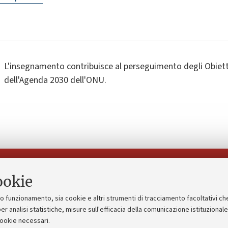
L'insegnamento contribuisce al perseguimento degli Obietti
dell'Agenda 2030 dell'ONU.
Seguici su:
ookie
suo funzionamento, sia cookie e altri strumenti di tracciamento facoltativi ch
gico
Bandi, gare e concorsi
er analisi statistiche, misure sull'efficacia della comunicazione istituzional
cookie necessari.
Albo online