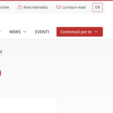
Online
Area riservata
La mia e-mail
EN
NEWS
EVENTI
Contenuti per te
M
)