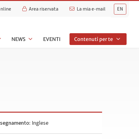
Online
Area riservata
La mia e-mail
EN
NEWS
EVENTI
Contenuti per te
insegnamento:
Inglese