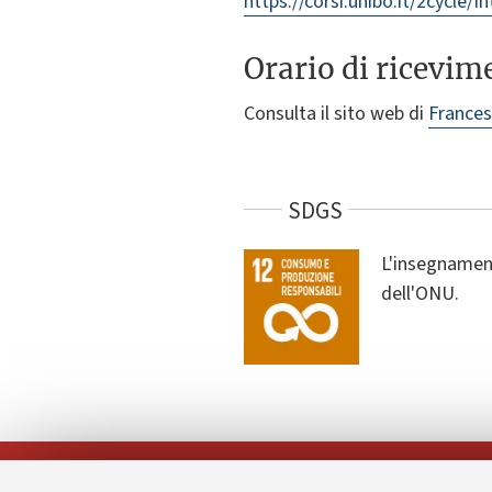
https://corsi.unibo.it/2cycle
Orario di ricevim
Consulta il sito web di
Frances
SDGS
L'insegnament
dell'ONU.