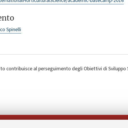
/InternationalHorticulturalScience/academic-basecamp-2016
ento
co Spinelli
o contribuisce al perseguimento degli Obiettivi di Sviluppo 
Seguici su: