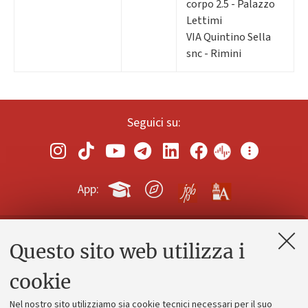
corpo 2.5 - Palazzo
Lettimi
VIA Quintino Sella
snc - Rimini
Seguici su:
App:
Questo sito web utilizza i
Contatti e PEC
Uffici dell'amministrazione generale
cookie
Lavora con noi
Nel nostro sito utilizziamo sia cookie tecnici necessari per il suo