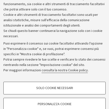
Alumni community
funzionamento, sia cookie e altri strumenti di tracciamento facoltativi
che potrai attivare solo con il tuo consenso.
Piano strategico
Cookie e altri strumenti di tracciamento facoltativi sono usati per
Bilanci
analisi statistiche, misure sull'efficacia della comunicazione
istituzionale e analisi dei comportamenti degli utenti.
Donazioni e 5x1000
Se chiudi questo banner continuerai la navigazione solo con i cookie
Merchandising - UniboStore
necessari.
Bandi, gare e concorsi
Puoi esprimere il consenso sui cookie facoltativi attivando l'opzione
in "Personalizza cookie" e, se vuoi, potrai esprimere consensi più
Albo online
specifici in "Mostra cookie di profilazione".
Amministrazione trasparente
Potrai sempre rivedere le tue scelte e verificare lo stato dei consensi
rientrando nella sezione "Impostazione cookie" del sito.
Atti di notifica
Per maggiori informazioni
consulta la nostra Cookie policy
.
Informazioni sul sito e accessibilità
Dichiarazione di accessibilità
COOKIE DI PROFILAZIONE - FACOLTATIVI
SOLO COOKIE NECESSARI
Privacy e note legali
Si tratta di cookie utilizzati per analizzare le caratteristiche della navigazione
degli utenti, creare profili in base al loro comportamento sul sito, per analisi
Impostazioni Cookie
di marketing.
PERSONALIZZA COOKIE
Mostra cookie di profilazione