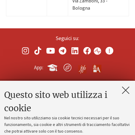
Via Zamboni, 33 -
Bologna
Seguici su:
App:
Questo sito web utilizza i
Contatti e PEC
Uffici dell'amministrazione generale
cookie
Lavora con noi
Nel nostro sito utilizziamo sia cookie tecnici necessari per il suo
Alumni community
funzionamento, sia cookie e altri strumenti di tracciamento facoltativi
che potrai attivare solo con il tuo consenso.
Piano strategico