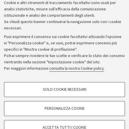
Cookie e altri strumenti di tracciamento facoltativi sono usati per
Bilanci
analisi statistiche, misure sull'efficacia della comunicazione
istituzionale e analisi dei comportamenti degli utenti.
Donazioni e 5x1000
Se chiudi questo banner continuerai la navigazione solo con i cookie
Merchandising - UniboStore
necessari.
Bandi, gare e concorsi
Puoi esprimere il consenso sui cookie facoltativi attivando l'opzione
in "Personalizza cookie" e, se vuoi, potrai esprimere consensi più
Albo online
specifici in "Mostra cookie di profilazione".
Amministrazione trasparente
Potrai sempre rivedere le tue scelte e verificare lo stato dei consensi
rientrando nella sezione "Impostazione cookie" del sito.
Atti di notifica
Per maggiori informazioni
consulta la nostra Cookie policy
.
Informazioni sul sito e accessibilità
Dichiarazione di accessibilità
COOKIE DI PROFILAZIONE - FACOLTATIVI
SOLO COOKIE NECESSARI
Privacy e note legali
Si tratta di cookie utilizzati per analizzare le caratteristiche della navigazione
degli utenti, creare profili in base al loro comportamento sul sito, per analisi
Impostazioni Cookie
di marketing.
PERSONALIZZA COOKIE
Mostra cookie di profilazione
©Copyright 2026 - ALMA MATER STUDIORUM - Università di
Google/Youtube Video
COOKIE TECNICI - NECESSARI
Bologna - Via Zamboni,
33 - 40126
Bologna - PI:
01131710376
ACCETTA TUTTI I COOKIE