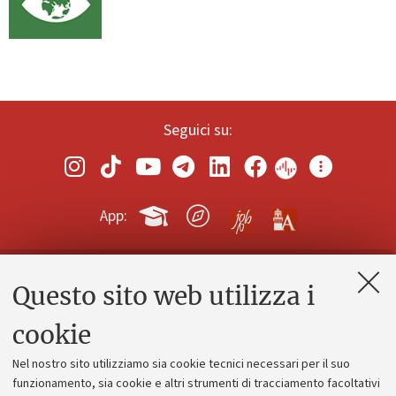
Seguici su:
App:
Questo sito web utilizza i
Contatti e PEC
Uffici dell'amministrazione generale
cookie
Lavora con noi
Nel nostro sito utilizziamo sia cookie tecnici necessari per il suo
Alumni community
funzionamento, sia cookie e altri strumenti di tracciamento facoltativi