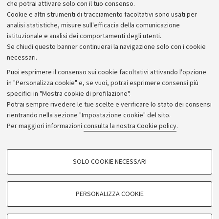
che potrai attivare solo con il tuo consenso.
Piano strategico
Cookie e altri strumenti di tracciamento facoltativi sono usati per
Bilanci
analisi statistiche, misure sull'efficacia della comunicazione
istituzionale e analisi dei comportamenti degli utenti.
Donazioni e 5x1000
Se chiudi questo banner continuerai la navigazione solo con i cookie
Merchandising - UniboStore
necessari.
Bandi, gare e concorsi
Puoi esprimere il consenso sui cookie facoltativi attivando l'opzione
in "Personalizza cookie" e, se vuoi, potrai esprimere consensi più
Albo online
specifici in "Mostra cookie di profilazione".
Amministrazione trasparente
Potrai sempre rivedere le tue scelte e verificare lo stato dei consensi
rientrando nella sezione "Impostazione cookie" del sito.
Atti di notifica
Per maggiori informazioni
consulta la nostra Cookie policy
.
Informazioni sul sito e accessibilità
Dichiarazione di accessibilità
COOKIE DI PROFILAZIONE - FACOLTATIVI
SOLO COOKIE NECESSARI
Privacy e note legali
Si tratta di cookie utilizzati per analizzare le caratteristiche della navigazione
degli utenti, creare profili in base al loro comportamento sul sito, per analisi
Impostazioni Cookie
di marketing.
PERSONALIZZA COOKIE
Mostra cookie di profilazione
©Copyright 2026 - ALMA MATER STUDIORUM - Università di