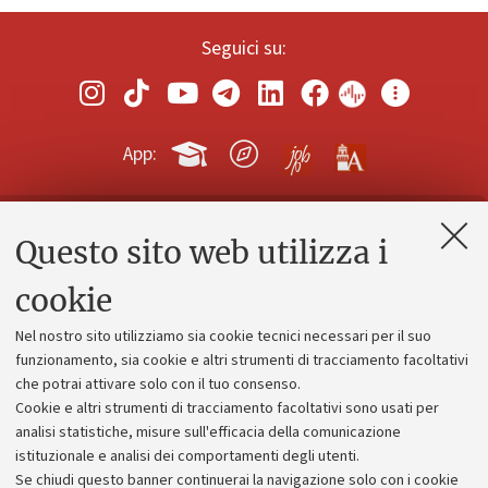
Seguici su:
App:
Questo sito web utilizza i
Contatti e PEC
Uffici dell'amministrazione generale
cookie
Lavora con noi
Nel nostro sito utilizziamo sia cookie tecnici necessari per il suo
Alumni community
funzionamento, sia cookie e altri strumenti di tracciamento facoltativi
che potrai attivare solo con il tuo consenso.
Piano strategico
Cookie e altri strumenti di tracciamento facoltativi sono usati per
Bilanci
analisi statistiche, misure sull'efficacia della comunicazione
istituzionale e analisi dei comportamenti degli utenti.
Donazioni e 5x1000
Se chiudi questo banner continuerai la navigazione solo con i cookie