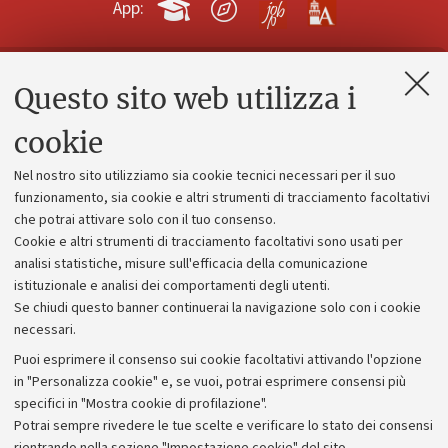
App:
Questo sito web utilizza i
Contatti e PEC
Uffici dell'amministrazione generale
cookie
Lavora con noi
Nel nostro sito utilizziamo sia cookie tecnici necessari per il suo
Alumni community
funzionamento, sia cookie e altri strumenti di tracciamento facoltativi
che potrai attivare solo con il tuo consenso.
Piano strategico
Cookie e altri strumenti di tracciamento facoltativi sono usati per
Bilanci
analisi statistiche, misure sull'efficacia della comunicazione
istituzionale e analisi dei comportamenti degli utenti.
Donazioni e 5x1000
Se chiudi questo banner continuerai la navigazione solo con i cookie
Merchandising - UniboStore
necessari.
Bandi, gare e concorsi
Puoi esprimere il consenso sui cookie facoltativi attivando l'opzione
in "Personalizza cookie" e, se vuoi, potrai esprimere consensi più
Albo online
specifici in "Mostra cookie di profilazione".
Amministrazione trasparente
Potrai sempre rivedere le tue scelte e verificare lo stato dei consensi