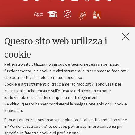
App:
Questo sito web utilizza i
Contatti e PEC
Uffici dell'amministrazione generale
cookie
Lavora con noi
Nel nostro sito utilizziamo sia cookie tecnici necessari per il suo
Alumni community
funzionamento, sia cookie e altri strumenti di tracciamento facoltativi
che potrai attivare solo con il tuo consenso.
Piano strategico
Cookie e altri strumenti di tracciamento facoltativi sono usati per
Bilanci
analisi statistiche, misure sull'efficacia della comunicazione
istituzionale e analisi dei comportamenti degli utenti.
Donazioni e 5x1000
Se chiudi questo banner continuerai la navigazione solo con i cookie
Merchandising - UniboStore
necessari.
Bandi, gare e concorsi
Puoi esprimere il consenso sui cookie facoltativi attivando l'opzione
in "Personalizza cookie" e, se vuoi, potrai esprimere consensi più
Albo online
specifici in "Mostra cookie di profilazione".