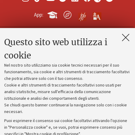
App:
Questo sito web utilizza i
Contatti e PEC
Uffici dell'amministrazione generale
cookie
Lavora con noi
Nel nostro sito utilizziamo sia cookie tecnici necessari per il suo
Alumni community
funzionamento, sia cookie e altri strumenti di tracciamento facoltativi
che potrai attivare solo con il tuo consenso.
Piano strategico
Cookie e altri strumenti di tracciamento facoltativi sono usati per
Bilanci
analisi statistiche, misure sull'efficacia della comunicazione
istituzionale e analisi dei comportamenti degli utenti.
Donazioni e 5x1000
Se chiudi questo banner continuerai la navigazione solo con i cookie
Merchandising - UniboStore
necessari.
Bandi, gare e concorsi
Puoi esprimere il consenso sui cookie facoltativi attivando l'opzione
in "Personalizza cookie" e, se vuoi, potrai esprimere consensi più
Albo online
specifici in "Mostra cookie di profilazione".