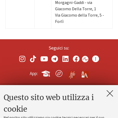
Morgagni-Gaddi - via
Giacomo Della Torre, 1
Via Giacomo della Torre, 5 -
Forlì
Seguici su:
App:
Questo sito web utilizza i
Contatti e PEC
Uffici dell'amministrazione generale
cookie
Lavora con noi
Nel nostro sito utilizziamo sia cookie tecnici necessari per il suo