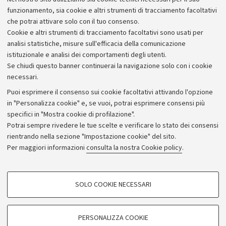
Alumni community
funzionamento, sia cookie e altri strumenti di tracciamento facoltativi
che potrai attivare solo con il tuo consenso.
Piano strategico
Cookie e altri strumenti di tracciamento facoltativi sono usati per
Bilanci
analisi statistiche, misure sull'efficacia della comunicazione
istituzionale e analisi dei comportamenti degli utenti.
Donazioni e 5x1000
Se chiudi questo banner continuerai la navigazione solo con i cookie
Merchandising - UniboStore
necessari.
Bandi, gare e concorsi
Puoi esprimere il consenso sui cookie facoltativi attivando l'opzione
in "Personalizza cookie" e, se vuoi, potrai esprimere consensi più
Albo online
specifici in "Mostra cookie di profilazione".
Amministrazione trasparente
Potrai sempre rivedere le tue scelte e verificare lo stato dei consensi
rientrando nella sezione "Impostazione cookie" del sito.
Atti di notifica
Per maggiori informazioni
consulta la nostra Cookie policy
.
Informazioni sul sito e accessibilità
Dichiarazione di accessibilità
COOKIE DI PROFILAZIONE - FACOLTATIVI
SOLO COOKIE NECESSARI
Privacy e note legali
Si tratta di cookie utilizzati per analizzare le caratteristiche della navigazione
degli utenti, creare profili in base al loro comportamento sul sito, per analisi
Impostazioni Cookie
di marketing.
PERSONALIZZA COOKIE
Mostra cookie di profilazione