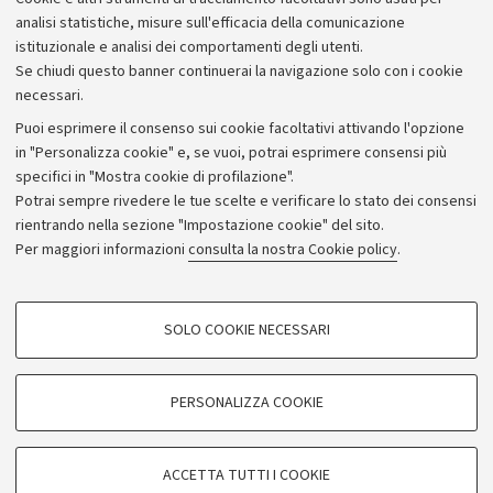
Bilanci
analisi statistiche, misure sull'efficacia della comunicazione
istituzionale e analisi dei comportamenti degli utenti.
Donazioni e 5x1000
Se chiudi questo banner continuerai la navigazione solo con i cookie
Merchandising - UniboStore
necessari.
Bandi, gare e concorsi
Puoi esprimere il consenso sui cookie facoltativi attivando l'opzione
in "Personalizza cookie" e, se vuoi, potrai esprimere consensi più
Albo online
specifici in "Mostra cookie di profilazione".
Amministrazione trasparente
Potrai sempre rivedere le tue scelte e verificare lo stato dei consensi
rientrando nella sezione "Impostazione cookie" del sito.
Atti di notifica
Per maggiori informazioni
consulta la nostra Cookie policy
.
Informazioni sul sito e accessibilità
Dichiarazione di accessibilità
COOKIE DI PROFILAZIONE - FACOLTATIVI
SOLO COOKIE NECESSARI
Privacy e note legali
Si tratta di cookie utilizzati per analizzare le caratteristiche della navigazione
degli utenti, creare profili in base al loro comportamento sul sito, per analisi
Impostazioni Cookie
di marketing.
PERSONALIZZA COOKIE
Mostra cookie di profilazione
©Copyright 2026 - ALMA MATER STUDIORUM - Università di
Google/Youtube Video
COOKIE TECNICI - NECESSARI
Bologna - Via Zamboni,
33 - 40126
Bologna - PI:
01131710376
ACCETTA TUTTI I COOKIE
Facebook