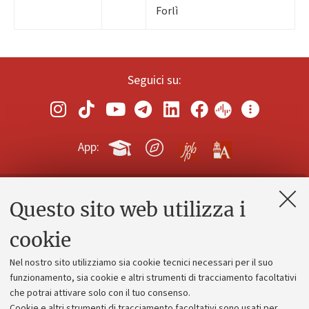
Forlì
Seguici su:
App:
Questo sito web utilizza i
Contatti e PEC
Uffici dell'amministrazione generale
cookie
Lavora con noi
Nel nostro sito utilizziamo sia cookie tecnici necessari per il suo
Alumni community
funzionamento, sia cookie e altri strumenti di tracciamento facoltativi
che potrai attivare solo con il tuo consenso.
Piano strategico
Cookie e altri strumenti di tracciamento facoltativi sono usati per