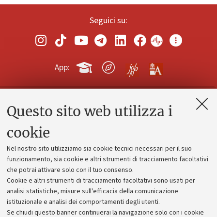
Seguici su:
App:
Questo sito web utilizza i
Contatti e PEC
Uffici dell'amministrazione generale
cookie
Lavora con noi
Nel nostro sito utilizziamo sia cookie tecnici necessari per il suo
Alumni community
funzionamento, sia cookie e altri strumenti di tracciamento facoltativi
che potrai attivare solo con il tuo consenso.
Piano strategico
Cookie e altri strumenti di tracciamento facoltativi sono usati per
Bilanci
analisi statistiche, misure sull'efficacia della comunicazione
istituzionale e analisi dei comportamenti degli utenti.
Donazioni e 5x1000
Se chiudi questo banner continuerai la navigazione solo con i cookie