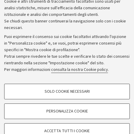
Cookie e altri strumenti di tracciamento facoltativi sono usati per
Bilanci
analisi statistiche, misure sull'efficacia della comunicazione
istituzionale e analisi dei comportamenti degli utenti.
Donazioni e 5x1000
Se chiudi questo banner continuerai la navigazione solo con i cookie
Merchandising - UniboStore
necessari.
Bandi, gare e concorsi
Puoi esprimere il consenso sui cookie facoltativi attivando l'opzione
in "Personalizza cookie" e, se vuoi, potrai esprimere consensi più
Albo online
specifici in "Mostra cookie di profilazione".
Amministrazione trasparente
Potrai sempre rivedere le tue scelte e verificare lo stato dei consensi
rientrando nella sezione "Impostazione cookie" del sito.
Atti di notifica
Per maggiori informazioni
consulta la nostra Cookie policy
.
Informazioni sul sito e accessibilità
Dichiarazione di accessibilità
COOKIE DI PROFILAZIONE - FACOLTATIVI
SOLO COOKIE NECESSARI
Privacy e note legali
Si tratta di cookie utilizzati per analizzare le caratteristiche della navigazione
degli utenti, creare profili in base al loro comportamento sul sito, per analisi
Impostazioni Cookie
di marketing.
PERSONALIZZA COOKIE
Mostra cookie di profilazione
©Copyright 2026 - ALMA MATER STUDIORUM - Università di
Google/Youtube Video
COOKIE TECNICI - NECESSARI
Bologna - Via Zamboni,
33 - 40126
Bologna - PI:
01131710376
ACCETTA TUTTI I COOKIE