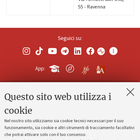
55 - Ravenna
Seguici su:
App:
Questo sito web utilizza i
Contatti e PEC
Uffici dell'amministrazione generale
cookie
Lavora con noi
Nel nostro sito utilizziamo sia cookie tecnici necessari per il suo
Alumni community
funzionamento, sia cookie e altri strumenti di tracciamento facoltativi
che potrai attivare solo con il tuo consenso.
Piano strategico