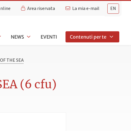
Online
Area riservata
La mia e-mail
EN
NEWS
EVENTI
Contenuti per te
OF THE SEA
EA (6 cfu)