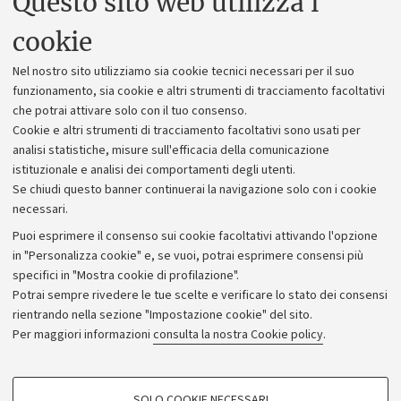
Questo sito web utilizza i
Uffici dell'amministrazione generale
cookie
Lavora con noi
Nel nostro sito utilizziamo sia cookie tecnici necessari per il suo
Alumni community
funzionamento, sia cookie e altri strumenti di tracciamento facoltativi
che potrai attivare solo con il tuo consenso.
Piano strategico
Cookie e altri strumenti di tracciamento facoltativi sono usati per
Bilanci
analisi statistiche, misure sull'efficacia della comunicazione
istituzionale e analisi dei comportamenti degli utenti.
Donazioni e 5x1000
Se chiudi questo banner continuerai la navigazione solo con i cookie
Merchandising - UniboStore
necessari.
Bandi, gare e concorsi
Puoi esprimere il consenso sui cookie facoltativi attivando l'opzione
in "Personalizza cookie" e, se vuoi, potrai esprimere consensi più
Albo online
specifici in "Mostra cookie di profilazione".
Amministrazione trasparente
Potrai sempre rivedere le tue scelte e verificare lo stato dei consensi
rientrando nella sezione "Impostazione cookie" del sito.
Atti di notifica
Per maggiori informazioni
consulta la nostra Cookie policy
.
Informazioni sul sito e accessibilità
Dichiarazione di accessibilità
COOKIE DI PROFILAZIONE - FACOLTATIVI
SOLO COOKIE NECESSARI