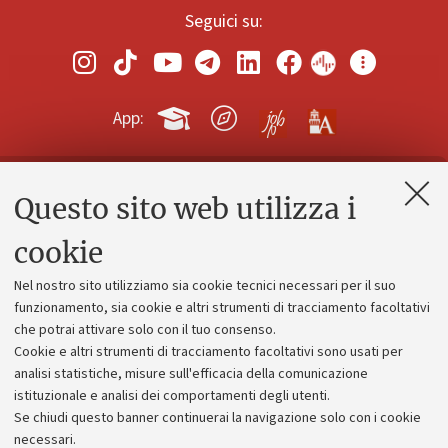
Seguici su:
App:
Questo sito web utilizza i
Contatti e PEC
Uffici dell'amministrazione generale
cookie
Lavora con noi
Nel nostro sito utilizziamo sia cookie tecnici necessari per il suo
Alumni community
funzionamento, sia cookie e altri strumenti di tracciamento facoltativi
che potrai attivare solo con il tuo consenso.
Piano strategico
Cookie e altri strumenti di tracciamento facoltativi sono usati per
Bilanci
analisi statistiche, misure sull'efficacia della comunicazione
istituzionale e analisi dei comportamenti degli utenti.
Donazioni e 5x1000
Se chiudi questo banner continuerai la navigazione solo con i cookie
Merchandising - UniboStore
necessari.