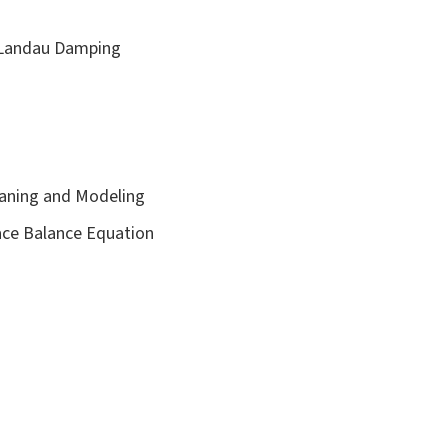
e Landau Damping
eaning and Modeling
ace Balance Equation