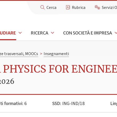
Cerca
Rubrica
Servizi 
TUDIARE
RICERCA
CON SOCIETÀ E IMPRESA
e trasversali, MOOCs
>
Insegnamenti
A PHYSICS FOR ENGINE
2026
ti formativi:
6
SSD:
ING-IND/18
Lin