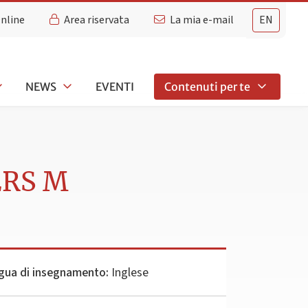
Online
Area riservata
La mia e-mail
EN
NEWS
EVENTI
Contenuti per te
ERS M
gua di insegnamento:
Inglese