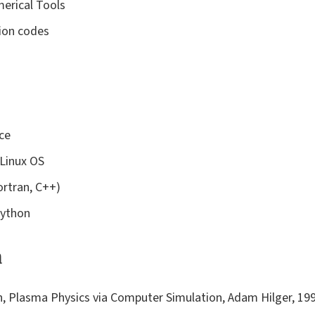
merical Tools
tion codes
ice
 Linux OS
rtran, C++)
Python
a
don, Plasma Physics via Computer Simulation, Adam Hilger, 19