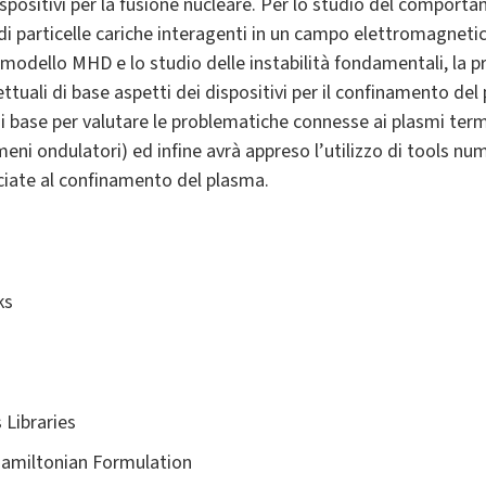
ispositivi per la fusione nucleare. Per lo studio del comport
i particelle cariche interagenti in un campo elettromagnetic
 modello MHD e lo studio delle instabilità fondamentali, la 
ettuali di base aspetti dei dispositivi per il confinamento del
 base per valutare le problematiche connesse ai plasmi termo
meni ondulatori) ed infine avrà appreso l’utilizzo di tools nu
iate al confinamento del plasma.
ks
 Libraries
 Hamiltonian Formulation