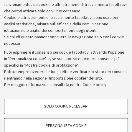
Alumni community
funzionamento, sia cookie e altri strumenti di tracciamento facoltativi
che potrai attivare solo con il tuo consenso.
Piano strategico
Cookie e altri strumenti di tracciamento facoltativi sono usati per
Bilanci
analisi statistiche, misure sull'efficacia della comunicazione
istituzionale e analisi dei comportamenti degli utenti.
Donazioni e 5x1000
Se chiudi questo banner continuerai la navigazione solo con i cookie
Merchandising - UniboStore
necessari.
Bandi, gare e concorsi
Puoi esprimere il consenso sui cookie facoltativi attivando l'opzione
in "Personalizza cookie" e, se vuoi, potrai esprimere consensi più
Albo online
specifici in "Mostra cookie di profilazione".
Amministrazione trasparente
Potrai sempre rivedere le tue scelte e verificare lo stato dei consensi
rientrando nella sezione "Impostazione cookie" del sito.
Atti di notifica
Per maggiori informazioni
consulta la nostra Cookie policy
.
Informazioni sul sito e accessibilità
Dichiarazione di accessibilità
COOKIE DI PROFILAZIONE - FACOLTATIVI
SOLO COOKIE NECESSARI
Privacy e note legali
Si tratta di cookie utilizzati per analizzare le caratteristiche della navigazione
degli utenti, creare profili in base al loro comportamento sul sito, per analisi
Impostazioni Cookie
di marketing.
PERSONALIZZA COOKIE
Mostra cookie di profilazione