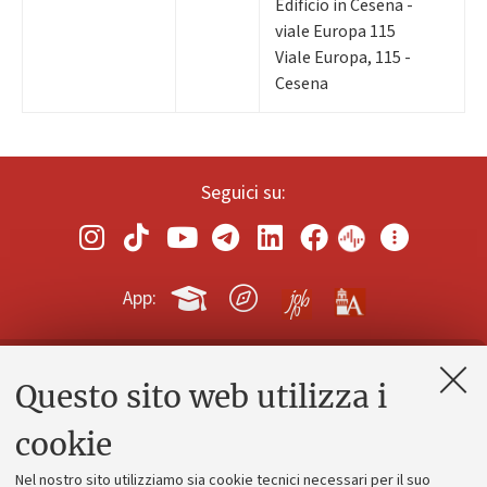
Edificio in Cesena -
viale Europa 115
Viale Europa, 115 -
Cesena
Seguici su:
App:
Questo sito web utilizza i
Contatti e PEC
Uffici dell'amministrazione generale
cookie
Lavora con noi
Nel nostro sito utilizziamo sia cookie tecnici necessari per il suo