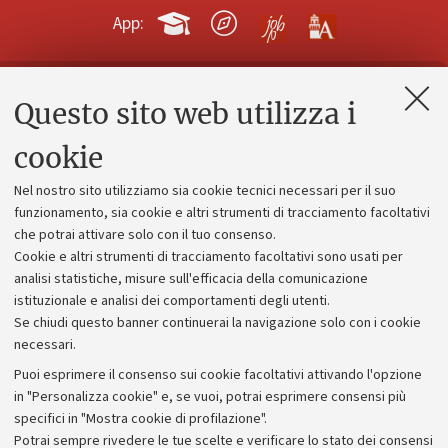
App:
Questo sito web utilizza i
Contatti e PEC
Uffici dell'amministrazione generale
cookie
Lavora con noi
Nel nostro sito utilizziamo sia cookie tecnici necessari per il suo
Alumni community
funzionamento, sia cookie e altri strumenti di tracciamento facoltativi
che potrai attivare solo con il tuo consenso.
Piano strategico
Cookie e altri strumenti di tracciamento facoltativi sono usati per
Bilanci
analisi statistiche, misure sull'efficacia della comunicazione
istituzionale e analisi dei comportamenti degli utenti.
Donazioni e 5x1000
Se chiudi questo banner continuerai la navigazione solo con i cookie
Merchandising - UniboStore
necessari.
Bandi, gare e concorsi
Puoi esprimere il consenso sui cookie facoltativi attivando l'opzione
in "Personalizza cookie" e, se vuoi, potrai esprimere consensi più
Albo online
specifici in "Mostra cookie di profilazione".
Amministrazione trasparente
Potrai sempre rivedere le tue scelte e verificare lo stato dei consensi