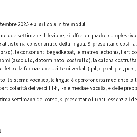
tembre 2025 e si articola in tre moduli.
ime due settimane di lezione, si offre un quadro complessivo
al sistema consonantico della lingua. Si presentano così l'al
orso), le consonanti begadkepat, le matres lectionis, l'articol
nomi (assoluto, determinato, costrutto), la catena costrutta, 
rfetto, la formazione dei temi verbali (qal, niphal, piel, pual, 
 il sistema vocalico, la lingua è approfondita mediante la tra
articolarità dei verbi III-h, I-n e mediae vocalis, e delle prepo
tima settimana del corso, si presentano i tratti essenziali de
a