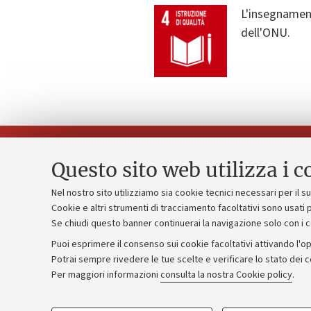
L'insegnament
dell'ONU.
Questo sito web utilizza i c
Nel nostro sito utilizziamo sia cookie tecnici necessari per il 
Piano strate
Cookie e altri strumenti di tracciamento facoltativi sono usati p
Contatti e PEC
Se chiudi questo banner continuerai la navigazione solo con i 
Bilanci
Uffici dell'amministrazione generale
Puoi esprimere il consenso sui cookie facoltativi attivando l'op
Donazioni e
Lavora con noi
Potrai sempre rivedere le tue scelte e verificare lo stato dei 
Per maggiori informazioni
consulta la nostra Cookie policy
.
Merchandisi
Alumni community