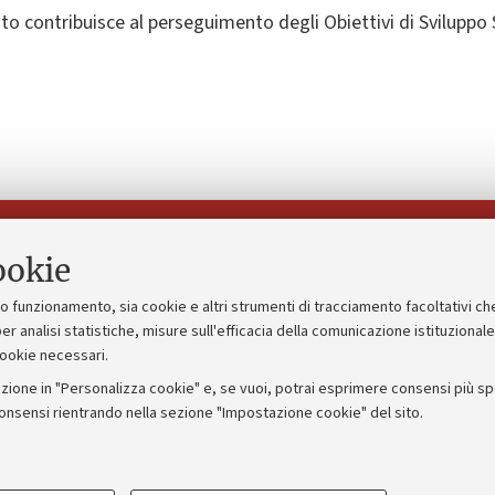
o contribuisce al perseguimento degli Obiettivi di Sviluppo 
Seguici su:
ookie
suo funzionamento, sia cookie e altri strumenti di tracciamento facoltativi ch
gico
Bandi, gare e concorsi
er analisi statistiche, misure sull'efficacia della comunicazione istituzional
cookie necessari.
Albo online
zione in "Personalizza cookie" e, se vuoi, potrai esprimere consensi più spec
 5x1000
Amministrazione trasparente
consensi rientrando nella sezione "Impostazione cookie" del sito.
ng - UniboStore
Atti di notifica