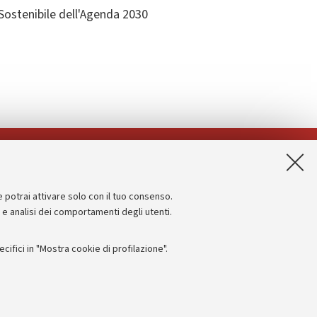
Sostenibile dell'Agenda 2030
App:
e potrai attivare solo con il tuo consenso.
Informazioni sul sito e accessibilità
e e analisi dei comportamenti degli utenti.
Dichiarazione di accessibilità
ifici in "Mostra cookie di profilazione".
Privacy e note legali
Impostazioni Cookie