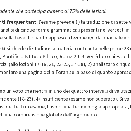
tudente che partecipa almeno al 75% delle lezioni.
nti frequentanti
l'esame
prevede 1) la traduzione di sette ve
 l'analisi di cinque forme grammaticali presenti nei versetti 
re sulla base di quanto appreso a lezione e/o dal manuale indi
nti
si chiede di studiare la materia contenuta nelle prime 28 
, Pontificio Istituto Biblico, Roma 2013. Verrà loro chiesto di
 esercizi (alle lezioni 17-19, 21, 23-25, 27-28), 2) analizzare ci
mentare una pagina della Torah sulla base di quanto appreso
no un voto che rientra in uno dei quattro intervalli di valuta
fficiente (18-23), 4) insufficiente (esame non superato). Si val
isi dei testi in esame, l'uso di una terminologia appropriata,
o di una comprensione globale dell'argomento.