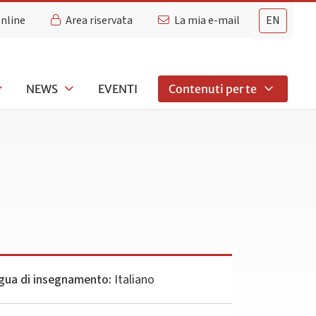
Online
Area riservata
La mia e-mail
EN
NEWS
EVENTI
Contenuti per te
gua di insegnamento:
Italiano