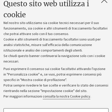
Questo sito web utilizza i
Contatti e PEC
Uffici dell'amministrazione generale
cookie
Lavora con noi
Nel nostro sito utilizziamo sia cookie tecnici necessari per il suo
Alumni community
funzionamento, sia cookie e altri strumenti di tracciamento facoltativi
che potrai attivare solo con il tuo consenso.
Piano strategico
Cookie e altri strumenti di tracciamento facoltativi sono usati per
Bilanci
analisi statistiche, misure sull'efficacia della comunicazione
istituzionale e analisi dei comportamenti degli utenti.
Donazioni e 5x1000
Se chiudi questo banner continuerai la navigazione solo con i cookie
Merchandising - UniboStore
necessari.
Bandi, gare e concorsi
Puoi esprimere il consenso sui cookie facoltativi attivando l'opzione
in "Personalizza cookie" e, se vuoi, potrai esprimere consensi più
Albo online
specifici in "Mostra cookie di profilazione".
Amministrazione trasparente
Potrai sempre rivedere le tue scelte e verificare lo stato dei consensi
rientrando nella sezione "Impostazione cookie" del sito.
Atti di notifica
Per maggiori informazioni
consulta la nostra Cookie policy
.
Informazioni sul sito e accessibilità
Dichiarazione di accessibilità
COOKIE DI PROFILAZIONE - FACOLTATIVI