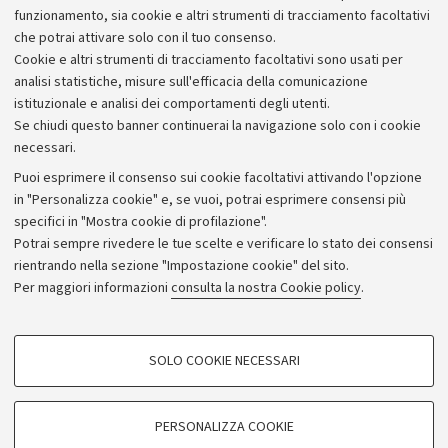
Alumni community
funzionamento, sia cookie e altri strumenti di tracciamento facoltativi
che potrai attivare solo con il tuo consenso.
Piano strategico
Cookie e altri strumenti di tracciamento facoltativi sono usati per
Bilanci
analisi statistiche, misure sull'efficacia della comunicazione
istituzionale e analisi dei comportamenti degli utenti.
Donazioni e 5x1000
Se chiudi questo banner continuerai la navigazione solo con i cookie
Merchandising - UniboStore
necessari.
Bandi, gare e concorsi
Puoi esprimere il consenso sui cookie facoltativi attivando l'opzione
in "Personalizza cookie" e, se vuoi, potrai esprimere consensi più
Albo online
specifici in "Mostra cookie di profilazione".
Amministrazione trasparente
Potrai sempre rivedere le tue scelte e verificare lo stato dei consensi
rientrando nella sezione "Impostazione cookie" del sito.
Atti di notifica
Per maggiori informazioni
consulta la nostra Cookie policy
.
Informazioni sul sito e accessibilità
Dichiarazione di accessibilità
COOKIE DI PROFILAZIONE - FACOLTATIVI
SOLO COOKIE NECESSARI
Privacy e note legali
Si tratta di cookie utilizzati per analizzare le caratteristiche della navigazione
degli utenti, creare profili in base al loro comportamento sul sito, per analisi
Impostazioni Cookie
di marketing.
PERSONALIZZA COOKIE
Mostra cookie di profilazione