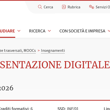
Cerca
Rubrica
Servizi 
TUDIARE
RICERCA
CON SOCIETÀ E IMPRESA
e trasversali, MOOCs
>
Insegnamenti
ESENTAZIONE DIGITAL
2026
rediti formativi:
6
SSD:
INF/01
Lin