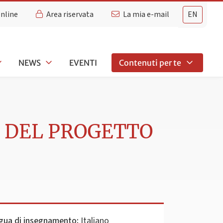
Online
Area riservata
La mia e-mail
EN
NEWS
EVENTI
Contenuti per te
E DEL PROGETTO
gua di insegnamento:
Italiano