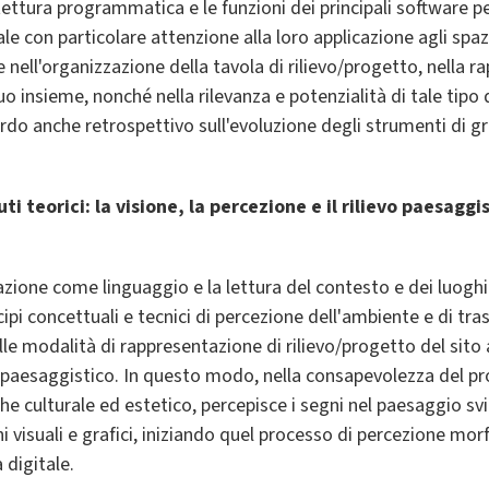
ettura programmatica e le funzioni dei principali software p
ale con particolare attenzione alla loro applicazione agli spaz
nell'organizzazione della tavola di rilievo/progetto, nella r
uo insieme, nonché nella rilevanza e potenzialità di tale tipo
ardo anche retrospettivo sull'evoluzione degli strumenti di g
i teorici: la visione, la percezione e il rilievo paesaggi
zione come linguaggio e la lettura del contesto e dei luog
cipi concettuali e tecnici di percezione dell'ambiente e di tra
le modalità di rappresentazione di rilievo/progetto del sito 
paesaggistico. In questo modo, nella consapevolezza del p
he culturale ed estetico, percepisce i segni nel paesaggio sv
i visuali e grafici, iniziando quel processo di percezione mor
 digitale.