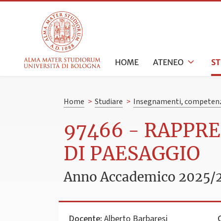
HOME
ATENEO
S
Home
>
Studiare
>
Insegnamenti, competenz
97466 - RAPPR
DI PAESAGGIO
Anno Accademico 2025/
Docente:
Alberto Barbaresi
C