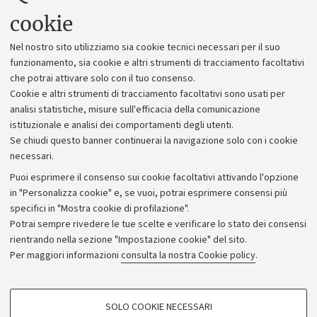
Uffici dell'amministrazione generale
cookie
Lavora con noi
Nel nostro sito utilizziamo sia cookie tecnici necessari per il suo
Alumni community
funzionamento, sia cookie e altri strumenti di tracciamento facoltativi
che potrai attivare solo con il tuo consenso.
Piano strategico
Cookie e altri strumenti di tracciamento facoltativi sono usati per
Bilanci
analisi statistiche, misure sull'efficacia della comunicazione
istituzionale e analisi dei comportamenti degli utenti.
Donazioni e 5x1000
Se chiudi questo banner continuerai la navigazione solo con i cookie
Merchandising - UniboStore
necessari.
Bandi, gare e concorsi
Puoi esprimere il consenso sui cookie facoltativi attivando l'opzione
in "Personalizza cookie" e, se vuoi, potrai esprimere consensi più
Albo online
specifici in "Mostra cookie di profilazione".
Amministrazione trasparente
Potrai sempre rivedere le tue scelte e verificare lo stato dei consensi
rientrando nella sezione "Impostazione cookie" del sito.
Atti di notifica
Per maggiori informazioni
consulta la nostra Cookie policy
.
Informazioni sul sito e accessibilità
Dichiarazione di accessibilità
COOKIE DI PROFILAZIONE - FACOLTATIVI
SOLO COOKIE NECESSARI
Privacy e note legali