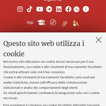
App:
Questo sito web utilizza i
Contatti e PEC
Uffici dell'amministrazione generale
cookie
Lavora con noi
Nel nostro sito utilizziamo sia cookie tecnici necessari per il suo
Alumni community
funzionamento, sia cookie e altri strumenti di tracciamento facoltativi
che potrai attivare solo con il tuo consenso.
Piano strategico
Cookie e altri strumenti di tracciamento facoltativi sono usati per
Bilanci
analisi statistiche, misure sull'efficacia della comunicazione
istituzionale e analisi dei comportamenti degli utenti.
Donazioni e 5x1000
Se chiudi questo banner continuerai la navigazione solo con i cookie
Merchandising - UniboStore
necessari.
Bandi, gare e concorsi
Puoi esprimere il consenso sui cookie facoltativi attivando l'opzione