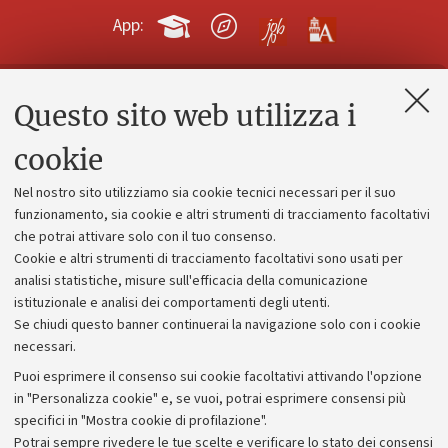
App:
Questo sito web utilizza i
Contatti e PEC
Uffici dell'amministrazione generale
cookie
Lavora con noi
Nel nostro sito utilizziamo sia cookie tecnici necessari per il suo
Alumni community
funzionamento, sia cookie e altri strumenti di tracciamento facoltativi
che potrai attivare solo con il tuo consenso.
Piano strategico
Cookie e altri strumenti di tracciamento facoltativi sono usati per
Bilanci
analisi statistiche, misure sull'efficacia della comunicazione
istituzionale e analisi dei comportamenti degli utenti.
Donazioni e 5x1000
Se chiudi questo banner continuerai la navigazione solo con i cookie
Merchandising - UniboStore
necessari.
Bandi, gare e concorsi
Puoi esprimere il consenso sui cookie facoltativi attivando l'opzione
in "Personalizza cookie" e, se vuoi, potrai esprimere consensi più
Albo online
specifici in "Mostra cookie di profilazione".
Amministrazione trasparente
Potrai sempre rivedere le tue scelte e verificare lo stato dei consensi