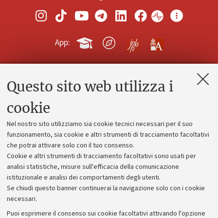
App:
Questo sito web utilizza i
Contatti e PEC
Uffici dell'amministrazione generale
cookie
Lavora con noi
Nel nostro sito utilizziamo sia cookie tecnici necessari per il suo
Alumni community
funzionamento, sia cookie e altri strumenti di tracciamento facoltativi
che potrai attivare solo con il tuo consenso.
Piano strategico
Cookie e altri strumenti di tracciamento facoltativi sono usati per
Bilanci
analisi statistiche, misure sull'efficacia della comunicazione
istituzionale e analisi dei comportamenti degli utenti.
Donazioni e 5x1000
Se chiudi questo banner continuerai la navigazione solo con i cookie
Merchandising - UniboStore
necessari.
Bandi, gare e concorsi
Puoi esprimere il consenso sui cookie facoltativi attivando l'opzione