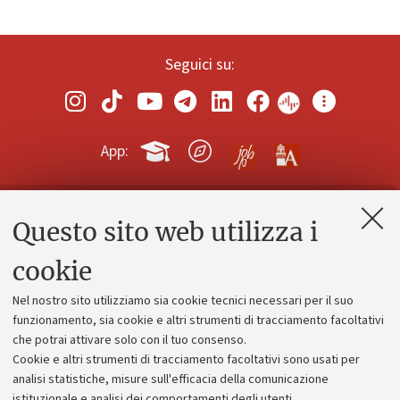
Seguici su:
App:
Questo sito web utilizza i
Contatti e PEC
Uffici dell'amministrazione generale
cookie
Lavora con noi
Nel nostro sito utilizziamo sia cookie tecnici necessari per il suo
Alumni community
funzionamento, sia cookie e altri strumenti di tracciamento facoltativi
che potrai attivare solo con il tuo consenso.
Piano strategico
Cookie e altri strumenti di tracciamento facoltativi sono usati per
Bilanci
analisi statistiche, misure sull'efficacia della comunicazione
istituzionale e analisi dei comportamenti degli utenti.