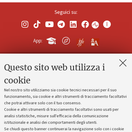
Seguici su:
App:
Questo sito web utilizza i
Contatti e PEC
Uffici dell'amministrazione generale
cookie
Lavora con noi
Nel nostro sito utilizziamo sia cookie tecnici necessari per il suo
Alumni community
funzionamento, sia cookie e altri strumenti di tracciamento facoltativi
che potrai attivare solo con il tuo consenso.
Piano strategico
Cookie e altri strumenti di tracciamento facoltativi sono usati per
Bilanci
analisi statistiche, misure sull'efficacia della comunicazione
istituzionale e analisi dei comportamenti degli utenti.
Donazioni e 5x1000
Se chiudi questo banner continuerai la navigazione solo con i cookie