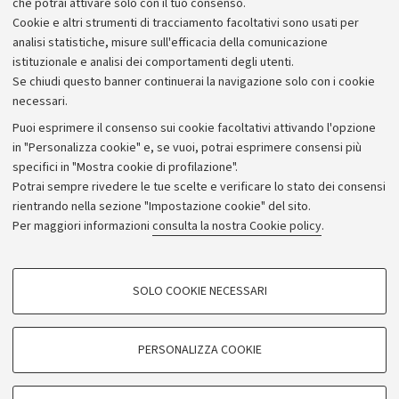
che potrai attivare solo con il tuo consenso.
Piano strategico
Cookie e altri strumenti di tracciamento facoltativi sono usati per
Bilanci
analisi statistiche, misure sull'efficacia della comunicazione
istituzionale e analisi dei comportamenti degli utenti.
Donazioni e 5x1000
Se chiudi questo banner continuerai la navigazione solo con i cookie
Merchandising - UniboStore
necessari.
Bandi, gare e concorsi
Puoi esprimere il consenso sui cookie facoltativi attivando l'opzione
in "Personalizza cookie" e, se vuoi, potrai esprimere consensi più
Albo online
specifici in "Mostra cookie di profilazione".
Amministrazione trasparente
Potrai sempre rivedere le tue scelte e verificare lo stato dei consensi
rientrando nella sezione "Impostazione cookie" del sito.
Atti di notifica
Per maggiori informazioni
consulta la nostra Cookie policy
.
Informazioni sul sito e accessibilità
Dichiarazione di accessibilità
COOKIE DI PROFILAZIONE - FACOLTATIVI
SOLO COOKIE NECESSARI
Privacy e note legali
Si tratta di cookie utilizzati per analizzare le caratteristiche della navigazione
degli utenti, creare profili in base al loro comportamento sul sito, per analisi
Impostazioni Cookie
di marketing.
PERSONALIZZA COOKIE
Mostra cookie di profilazione
©Copyright 2026 - ALMA MATER STUDIORUM - Università di
Google/Youtube Video