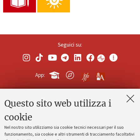
Seguici su:
App:
Questo sito web utilizza i
Contatti e PEC
Uffici dell'amministrazione generale
cookie
Lavora con noi
Nel nostro sito utilizziamo sia cookie tecnici necessari per il suo
Alumni community
funzionamento, sia cookie e altri strumenti di tracciamento facoltativi